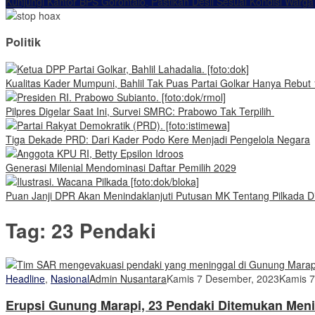
Kunjungi Kantor BPS Gorontalo, Pastikan Desil Sesuai Kondisi Warga
Politik
Kualitas Kader Mumpuni, Bahlil Tak Puas Partai Golkar Hanya Rebut 
Pilpres Digelar Saat Ini, Survei SMRC: Prabowo Tak Terpilih
Tiga Dekade PRD: Dari Kader Podo Kere Menjadi Pengelola Negara
Generasi Milenial Mendominasi Daftar Pemilih 2029
Puan Janji DPR Akan Menindaklanjuti Putusan MK Tentang Pilkada Di
Tag:
23 Pendaki
Headline
,
Nasional
Admin Nusantara
Kamis 7 Desember, 2023
Kamis 7
Erupsi Gunung Marapi, 23 Pendaki Ditemukan Men