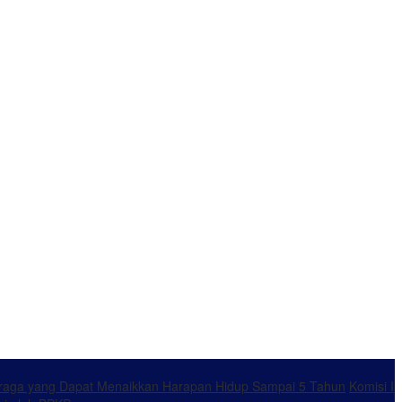
ahraga yang Dapat Menaikkan Harapan Hidup Sampai 5 Tahun
Komisi I