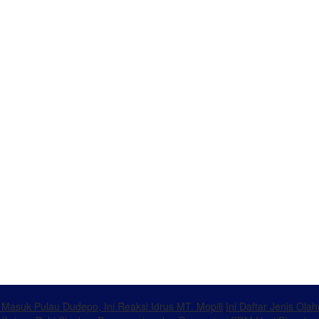
k Masuk Pulau Dudepo, Ini Reaksi Idrus MT. Mopili
Ini Daftar Jenis Ol