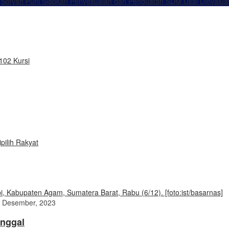
Sofyan Puhi Siapkan Penyesuaian dan Penguatan SDM Usai Dievalua
102 Kursi
pilih Rakyat
 Desember, 2023
inggal