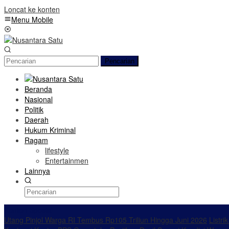
Loncat ke konten
Menu Mobile
Pencarian
Beranda
Nasional
Politik
Daerah
Hukum Kriminal
Ragam
lifestyle
Entertainmen
Lainnya
Konten Spesial
Utang Pinjol Warga RI Tembus Rp105 Triliun Hingga Juni 2026
Listri