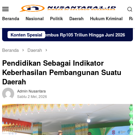
Loncat
Menu
ke
Mobile
konten
Beranda
Nasional
Politik
Daerah
Hukum Kriminal
Ra
l Warga RI Tembus Rp105 Triliun Hingga Juni 2026
Konten Spesial
Listr
Beranda
Daerah
Pendidikan Sebagai Indikator
Keberhasilan Pembangunan Suatu
Daerah
Admin Nusantara
Sabtu 2 Mei, 2026