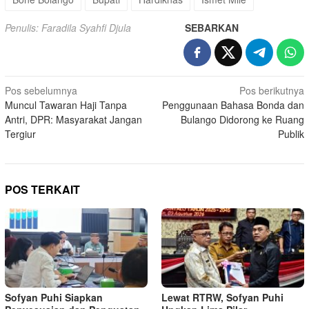
Penulis: Faradila Syahfi Djula
SEBARKAN
Navigasi
Pos sebelumnya
Pos berikutnya
Muncul Tawaran Haji Tanpa
Penggunaan Bahasa Bonda dan
pos
Antri, DPR: Masyarakat Jangan
Bulango Didorong ke Ruang
Tergiur
Publik
POS TERKAIT
Sofyan Puhi Siapkan
Lewat RTRW, Sofyan Puhi