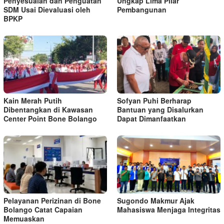
Penyesuaian dan Penguatan
Ungkap Lima Pilar
SDM Usai Dievaluasi oleh
Pembangunan
BPKP
Kain Merah Putih
Sofyan Puhi Berharap
Dibentangkan di Kawasan
Bantuan yang Disalurkan
Center Point Bone Bolango
Dapat Dimanfaatkan
Pelayanan Perizinan di Bone
Sugondo Makmur Ajak
Bolango Catat Capaian
Mahasiswa Menjaga Integritas
Memuaskan