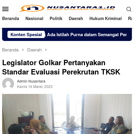
Loncat
Menu
ke
Mobile
konten
Beranda
Nasional
Politik
Daerah
Hukum Kriminal
Ra
t Ringu: Tak Ada Istilah Purna dalam Semangat Pengabdian
Konten Spesial
Beranda
Daerah
Legislator Golkar Pertanyakan
Standar Evaluasi Perekrutan TKSK
Admin Nusantara
Kamis 16 Maret, 2023