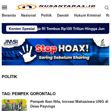
Loncat
Menu
ke
Mobile
konten
Beranda
Nasional
Politik
Daerah
Hukum Kriminal
Ra
tang Pinjol Warga RI Tembus Rp105 Triliun Hingga Juni 2026
Konten Spesial
POLITIK
TAG:
PEMPEK GORONTALO
Pempek Ikan Nila, Inovasi Mahasiswa UNG di
Desa Payunga