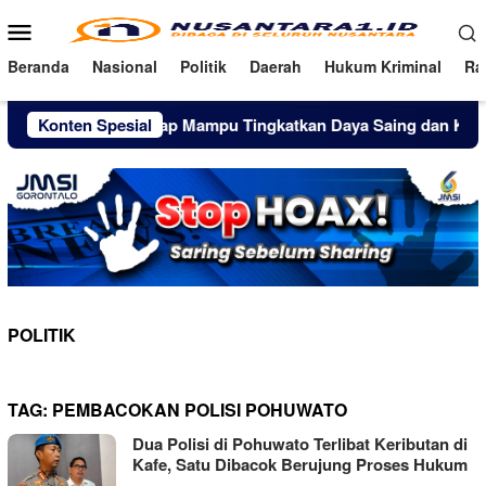
Loncat
Menu
ke
Mobile
konten
Beranda
Nasional
Politik
Daerah
Hukum Kriminal
Ra
Bantuan Diharap Mampu Tingkatkan Daya Saing dan Kualitas P
Konten Spesial
POLITIK
TAG:
PEMBACOKAN POLISI POHUWATO
Dua Polisi di Pohuwato Terlibat Keributan di
Kafe, Satu Dibacok Berujung Proses Hukum