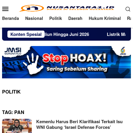
Loncat
Menu
ke
Mobile
konten
Beranda
Nasional
Politik
Daerah
Hukum Kriminal
Ra
mbus Rp105 Triliun Hingga Juni 2026
Konten Spesial
Listrik Masuk Pulau
POLITIK
TAG:
PAN
Kemenlu Harus Beri Klarifikasi Terkait Isu
WNI Gabung ‘Israel Defense Forces’