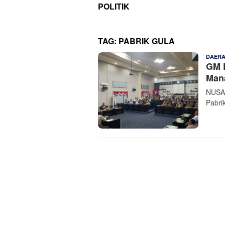
POLITIK
TAG:
PABRIK GULA
DAER
GM P
Mana
NUSAN
Pabri