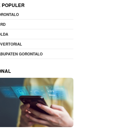
K POPULER
ORONTALO
PRD
OLDA
DVERTORIAL
ABUPATEN GORONTALO
ONAL