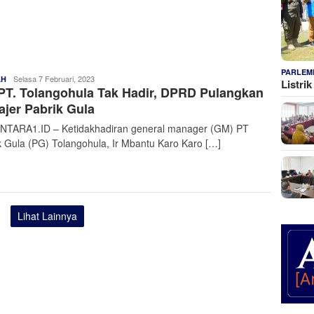
PARLEM
Admin
Selasa 7 Februari, 2023
AH
Listri
T. Tolangohula Tak Hadir, DPRD Pulangkan
Nusantara
jer Pabrik Gula
TARA1.ID – Ketidakhadiran general manager (GM) PT
k Gula (PG) Tolangohula, Ir Mbantu Karo Karo […]
Lihat Lainnya