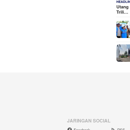
HEADLI
Utang 
Trili…
JARINGAN SOCIAL
Facebook
RSS