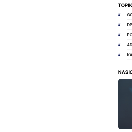
TOPI
G
D
P
A
K
NASI