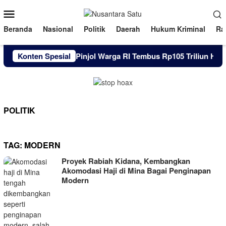
Loncat
Menu
ke
Mobile
konten
Beranda
Nasional
Politik
Daerah
Hukum Kriminal
Ra
Konten Spesial
Utang Pinjol Warga RI Tembus Rp105 Triliun Hingga
POLITIK
TAG:
MODERN
Proyek Rabiah Kidana, Kembangkan
Akomodasi Haji di Mina Bagai Penginapan
Modern