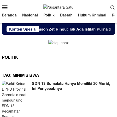
Loncat
Menu
ke
Mobile
konten
Beranda
Nasional
Politik
Daerah
Hukum Kriminal
Ra
Brigjen Pol. Simson Zet Ringu: Tak Ada Istilah Purna dal
Konten Spesial
POLITIK
TAG:
MINIM SISWA
SDN 13 Sumalata Hanya Memiliki 20 Murid,
Ini Penyebabnya