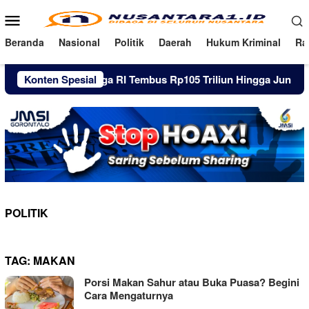
Loncat
Menu
ke
Mobile
konten
Beranda
Nasional
Politik
Daerah
Hukum Kriminal
Ra
ang Pinjol Warga RI Tembus Rp105 Triliun Hingga Juni 2026
Konten Spesial
POLITIK
TAG:
MAKAN
Porsi Makan Sahur atau Buka Puasa? Begini
Cara Mengaturnya