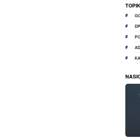
TOPI
G
D
P
A
K
NASI