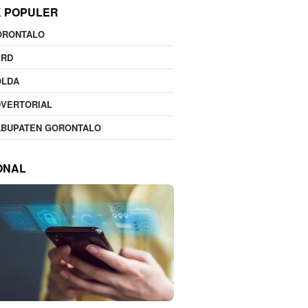
K POPULER
ORONTALO
PRD
OLDA
DVERTORIAL
ABUPATEN GORONTALO
ONAL