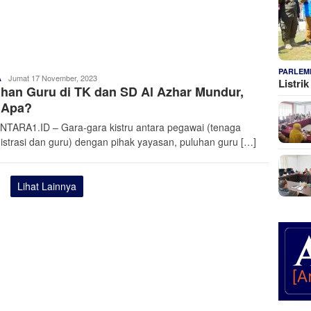
PARLEM
Admin
Jumat 17 November, 2023
A
Listri
han Guru di TK dan SD Al Azhar Mundur,
Nusantara
 Apa?
TARA1.ID – Gara-gara kistru antara pegawai (tenaga
istrasi dan guru) dengan pihak yayasan, puluhan guru […]
Lihat Lainnya