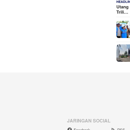
HEADLI
Utang 
Trili…
JARINGAN SOCIAL
Facebook
RSS