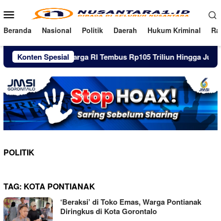
Loncat
Menu
ke
Mobile
konten
Beranda
Nasional
Politik
Daerah
Hukum Kriminal
Ra
Utang Pinjol Warga RI Tembus Rp105 Triliun Hingga Juni 2026
Konten Spesial
POLITIK
TAG:
KOTA PONTIANAK
‘Beraksi’ di Toko Emas, Warga Pontianak
Diringkus di Kota Gorontalo