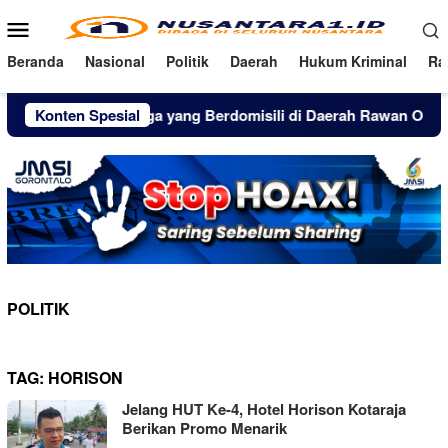
Loncat
Menu
ke
Mobile
konten
Beranda
Nasional
Politik
Daerah
Hukum Kriminal
Ra
Konten Spesial
Warga yang Berdomisili di Daerah Rawan OPM, Teng
POLITIK
TAG:
HORISON
Jelang HUT Ke-4, Hotel Horison Kotaraja
Berikan Promo Menarik