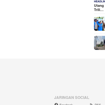
HEADLI
Utang 
Trili…
JARINGAN SOCIAL
Facebook
RSS