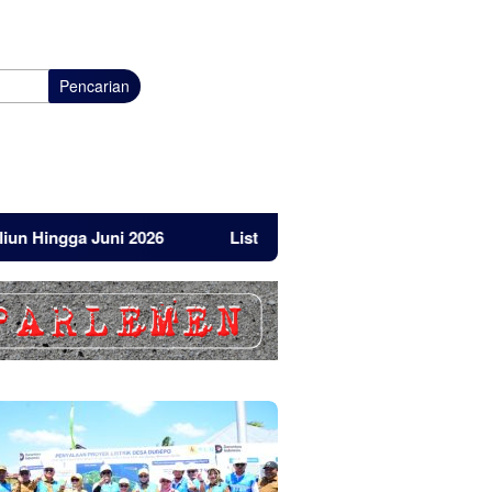
Pencarian
ga Juni 2026
Listrik Masuk Pulau Dudepo, Ini Reaksi Idru