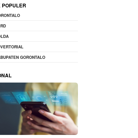
K POPULER
ORONTALO
PRD
OLDA
DVERTORIAL
ABUPATEN GORONTALO
ONAL