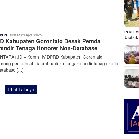
PARLEM
Admin
Selasa 29 April, 2025
MEN
Listri
D Kabupaten Gorontalo Desak Pemda
Nusantara
modir Tenaga Honorer Non-Database
TARA1.ID – Komisi IV DPRD Kabupaten Gorontalo
rong pemerintah daerah untuk mengakomodir tenaga kerja
atabase […]
Lihat Lainnya