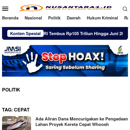
Loncat
Menu
ke
Mobile
konten
Beranda
Nasional
Politik
Daerah
Hukum Kriminal
Ra
g Pinjol Warga RI Tembus Rp105 Triliun Hingga Juni 2026
Konten Spesial
POLITIK
TAG:
CEPAT
Ada Aliran Dana Mencurigakan ke Pengadaan
Lahan Proyek Kereta Cepat Whoosh