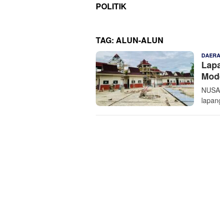
POLITIK
TAG:
ALUN-ALUN
DAER
Lap
Mod
NUSAN
lapan