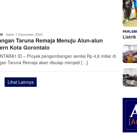
PARLEM
Admin
Sabtu 7 Desember, 2024
AH
Listri
angan Taruna Remaja Menuju Alun-alun
Nusantara
ern Kota Gorontalo
TARA1.ID – Proyek pengembangan senilai Rp 4,6 miliar di
gan Taruna Remaja akan disulap menjadi […]
Lihat Lainnya