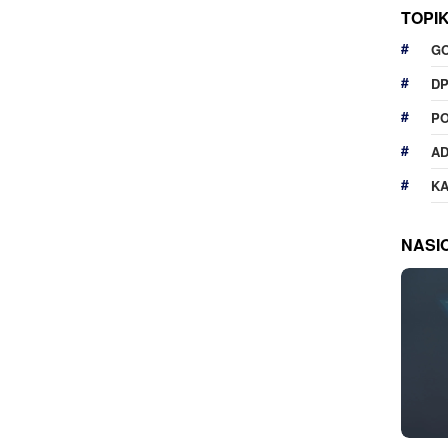
TOPI
G
D
P
A
K
NASI