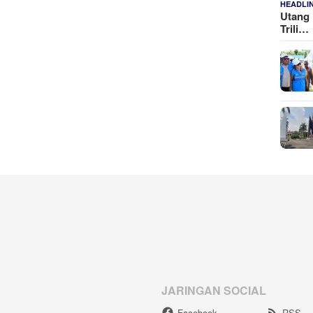
HEADLI
Utang 
Trili…
JARINGAN SOCIAL
Facebook
RSS