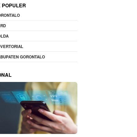
K POPULER
ORONTALO
PRD
OLDA
DVERTORIAL
ABUPATEN GORONTALO
ONAL