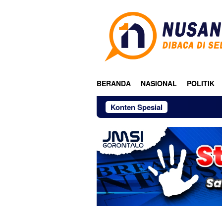
Loncat
ke
konten
BERANDA
NASIONAL
POLITIK
Konten Spesial