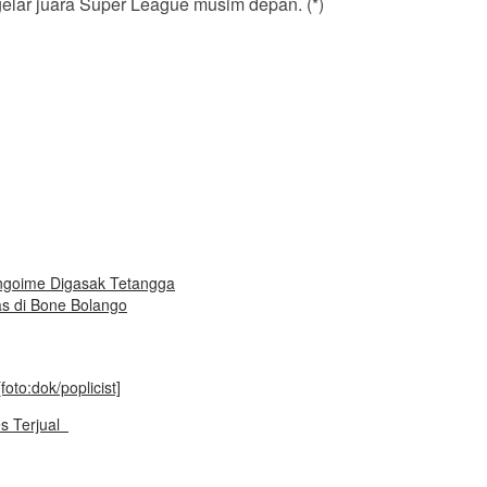
gelar juara Super League musim depan. (*)
ngoime Digasak Tetangga
as di Bone Bolango
es Terjual