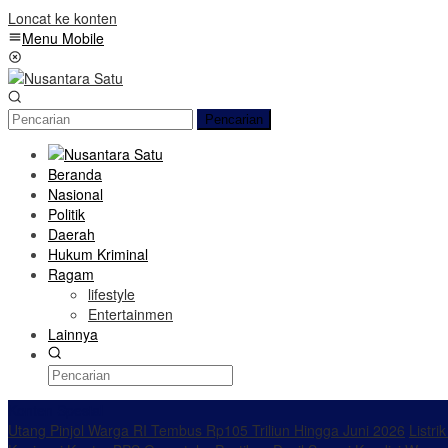
Loncat ke konten
Menu Mobile
Pencarian
Beranda
Nasional
Politik
Daerah
Hukum Kriminal
Ragam
lifestyle
Entertainmen
Lainnya
Konten Spesial
Utang Pinjol Warga RI Tembus Rp105 Triliun Hingga Juni 2026
Listri