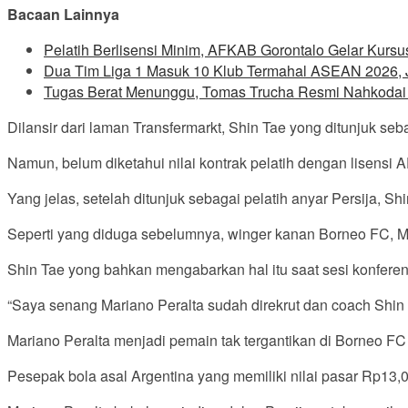
Bacaan Lainnya
Pelatih Berlisensi Minim, AFKAB Gorontalo Gelar Kursus
Dua Tim Liga 1 Masuk 10 Klub Termahal ASEAN 2026, J
Tugas Berat Menunggu, Tomas Trucha Resmi Nahkoda
Dilansir dari laman Transfermarkt, Shin Tae yong ditunjuk se
Namun, belum diketahui nilai kontrak pelatih dengan lisensi A
Yang jelas, setelah ditunjuk sebagai pelatih anyar Persija,
Seperti yang diduga sebelumnya, winger kanan Borneo FC, M
Shin Tae yong bahkan mengabarkan hal itu saat sesi konferens
“Saya senang Mariano Peralta sudah direkrut dan coach Shin
Mariano Peralta menjadi pemain tak tergantikan di Borneo FC
Pesepak bola asal Argentina yang memiliki nilai pasar Rp13,0