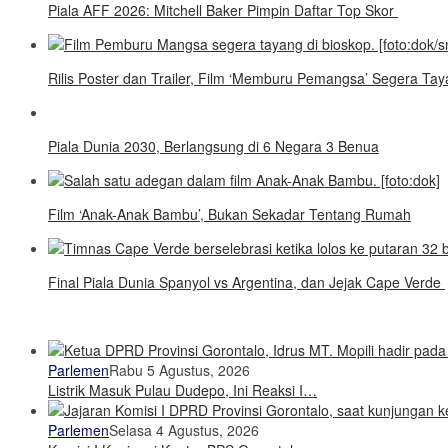
Piala AFF 2026: Mitchell Baker Pimpin Daftar Top Skor
Rilis Poster dan Trailer, Film ‘Memburu Pemangsa’ Segera T
Piala Dunia 2030, Berlangsung di 6 Negara 3 Benua
Film ‘Anak-Anak Bambu’, Bukan Sekadar Tentang Rumah
Final Piala Dunia Spanyol vs Argentina, dan Jejak Cape Verde
Parlemen
Rabu 5 Agustus, 2026
Listrik Masuk Pulau Dudepo, Ini Reaksi I…
Parlemen
Selasa 4 Agustus, 2026