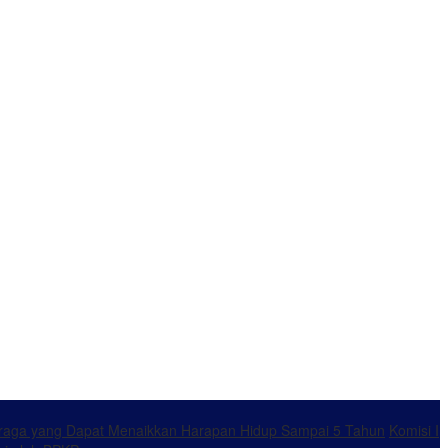
ahraga yang Dapat Menaikkan Harapan Hidup Sampai 5 Tahun
Komisi I