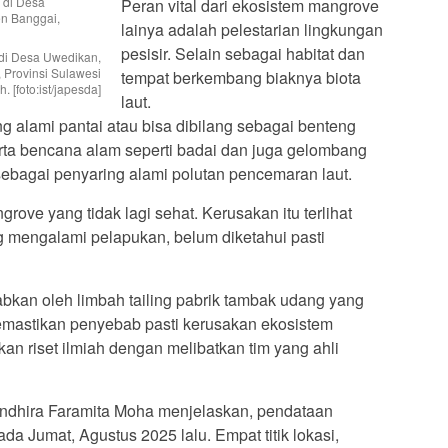
Peran vital dari ekosistem mangrove
lainya adalah pelestarian lingkungan
pesisir. Selain sebagai habitat dan
di Desa Uwedikan,
Provinsi Sulawesi
tempat berkembang biaknya biota
. [foto:ist/japesda]
laut.
 alami pantai atau bisa dibilang sebagai benteng
rta bencana alam seperti badai dan juga gelombang
sebagai penyaring alami polutan pencemaran laut.
ove yang tidak lagi sehat. Kerusakan itu terlihat
ng mengalami pelapukan, belum diketahui pasti
bkan oleh limbah tailing pabrik tambak udang yang
emastikan penyebab pasti kerusakan ekosistem
an riset ilmiah dengan melibatkan tim yang ahli
Indhira Faramita Moha menjelaskan, pendataan
a Jumat, Agustus 2025 lalu. Empat titik lokasi,