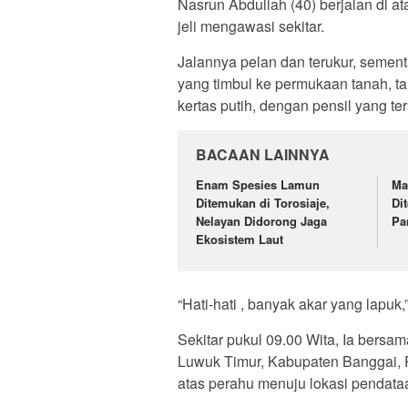
Nasrun Abdullah (40) berjalan di 
jeli mengawasi sekitar.
Jalannya pelan dan terukur, sement
yang timbul ke permukaan tanah, t
kertas putih, dengan pensil yang ter
BACAAN LAINNYA
Enam Spesies Lamun
Ma
Ditemukan di Torosiaje,
Di
Nelayan Didorong Jaga
Pa
Ekosistem Laut
“Hati-hati , banyak akar yang lapuk,
Sekitar pukul 09.00 Wita, Ia bersa
Luwuk Timur, Kabupaten Banggai, P
atas perahu menuju lokasi pendat