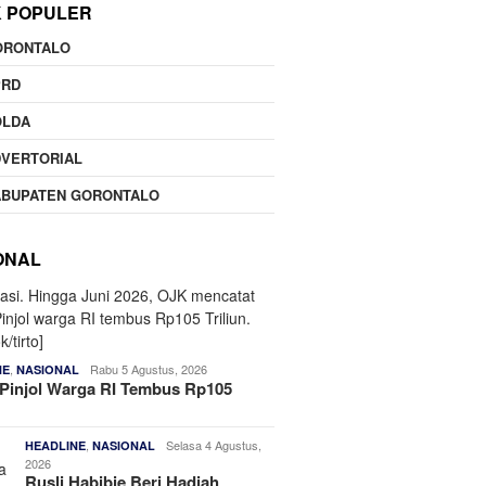
K POPULER
ORONTALO
PRD
OLDA
DVERTORIAL
ABUPATEN GORONTALO
ONAL
,
Rabu 5 Agustus, 2026
NE
NASIONAL
Pinjol Warga RI Tembus Rp105
,
Selasa 4 Agustus,
HEADLINE
NASIONAL
2026
Rusli Habibie Beri Hadiah