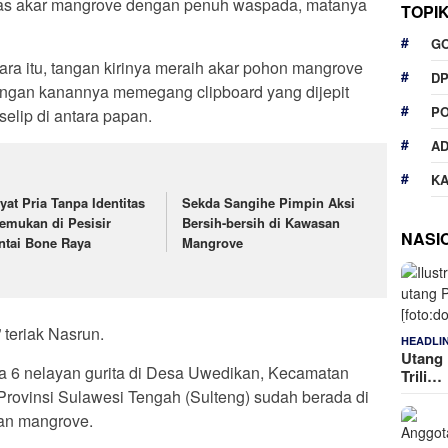
atas akar mangrove dengan penuh waspada, matanya
TOPI
G
ara itu, tangan kirinya meraih akar pohon mangrove
D
angan kanannya memegang clipboard yang dijepit
P
selip di antara papan.
A
K
yat Pria Tanpa Identitas
Sekda Sangihe Pimpin Aksi
temukan di Pesisir
Bersih-bersih di Kawasan
NASI
ntai Bone Raya
Mangrove
” teriak Nasrun.
HEADLI
Utang 
ma 6 nelayan gurita di Desa Uwedikan, Kecamatan
Trili…
rovinsi Sulawesi Tengah (Sulteng) sudah berada di
aan mangrove.