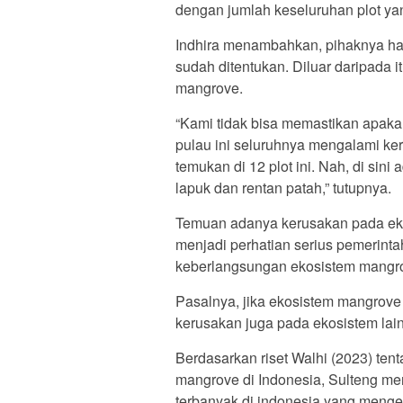
dengan jumlah keseluruhan plot ya
Indhira menambahkan, pihaknya ha
sudah ditentukan. Diluar daripada 
mangrove.
“Kami tidak bisa memastikan apaka
pulau ini seluruhnya mengalami ke
temukan di 12 plot ini. Nah, di sin
lapuk dan rentan patah,” tutupnya.
Temuan adanya kerusakan pada eko
menjadi perhatian serius pemerintah
keberlangsungan ekosistem mangrov
Pasalnya, jika ekosistem mangrov
kerusakan juga pada ekosistem lai
Berdasarkan riset Walhi (2023) te
mangrove di Indonesia, Sulteng me
terbanyak di indonesia yang meng