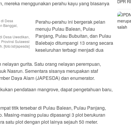
an, mereka menggunakan perahu kayu yang biasanya
Perahu-perahu ini bergerak pelan
menuju Pulau Balean, Pulau
Panjang, Pulau Bubuitan, dan Pulau
di Desa Uwedikan,
Provinsi Sulawesi
Balebajo ditumpangi 13 orang secara
. [foto:ist/japesda]
keseluruhan terbagi menjadi dua
 nelayan gurita. Satu orang nelayan perempuan,
asuk Nasrun. Sementara sisanya merupakan staf
umber Daya Alam (JAPESDA) dan enumerator.
akukan pendataan mangrove, dapat pengetahuan baru,
pat titik tersebar di Pulau Balean, Pulau Panjang,
o. Masing-masing pulau dipasangi 3 plot berukuran
ra satu plot dengan plot lainya sejauh 50 meter.