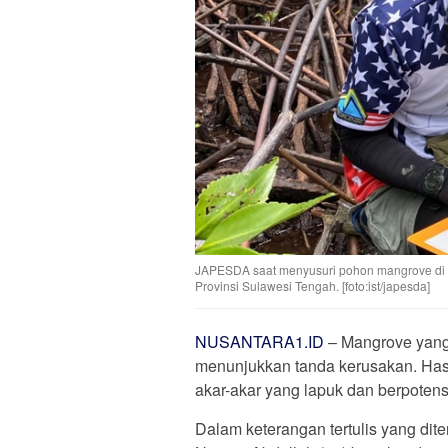
JAPESDA saat menyusuri pohon mangrove di 
Provinsi Sulawesi Tengah. [foto:ist/japesda]
NUSANTARA1.ID
– Mangrove yang 
menunjukkan tanda kerusakan. Hasi
akar-akar yang lapuk dan berpoten
Dalam keterangan tertulis yang dit