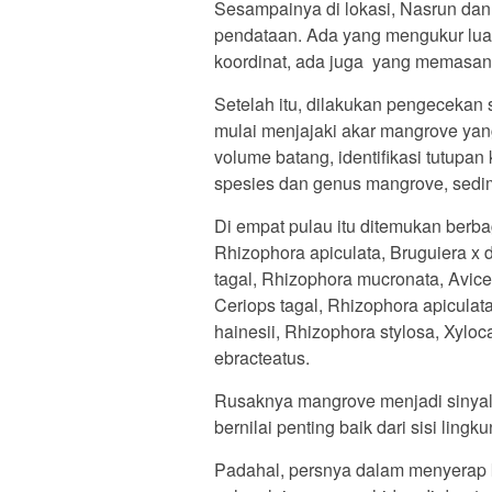
Sesampainya di lokasi, Nasrun dan
pendataan. Ada yang mengukur lua
koordinat, ada juga yang memasang 
Setelah itu, dilakukan pengecekan s
mulai menjajaki akar mangrove ya
volume batang, identifikasi tutupa
spesies dan genus mangrove, sedi
Di empat pulau itu ditemukan berba
Rhizophora apiculata, Bruguiera x d
tagal, Rhizophora mucronata, Avice
Ceriops tagal, Rhizophora apiculata
hainesii, Rhizophora stylosa, Xylo
ebracteatus.
Rusaknya mangrove menjadi sinyal
bernilai penting baik dari sisi lin
Padahal, persnya dalam menyerap k