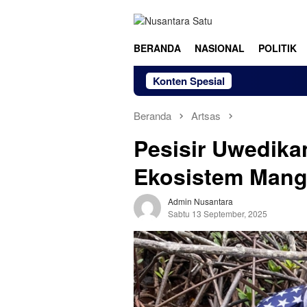
Loncat
ke
konten
BERANDA
NASIONAL
POLITIK
Konten Spesial
Beranda
Artsas
Pesisir Uwedik
Ekosistem Mang
Admin Nusantara
Sabtu 13 September, 2025