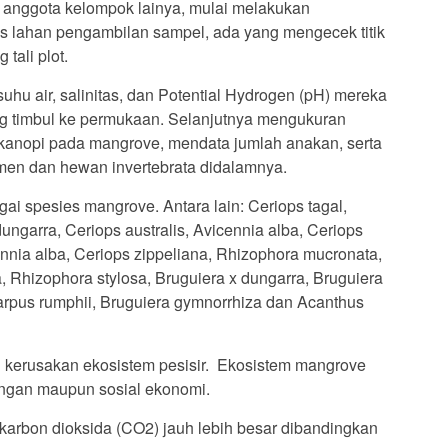
 anggota kelompok lainya, mulai melakukan
s lahan pengambilan sampel, ada yang mengecek titik
tali plot.
uhu air, salinitas, dan Potential Hydrogen (pH) mereka
ng timbul ke permukaan. Selanjutnya mengukuran
n kanopi pada mangrove, mendata jumlah anakan, serta
men dan hewan invertebrata didalamnya.
gai spesies mangrove. Antara lain: Ceriops tagal,
ungarra, Ceriops australis, Avicennia alba, Ceriops
nnia alba, Ceriops zippeliana, Rhizophora mucronata,
, Rhizophora stylosa, Bruguiera x dungarra, Bruguiera
carpus rumphii, Bruguiera gymnorrhiza dan Acanthus
 kerusakan ekosistem pesisir. Ekosistem mangrove
gkungan maupun sosial ekonomi.
arbon dioksida (CO2) jauh lebih besar dibandingkan