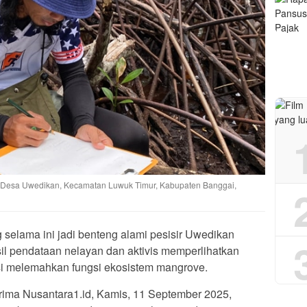
Desa Uwedikan, Kecamatan Luwuk Timur, Kabupaten Banggai,
selama ini jadi benteng alami pesisir Uwedikan
l pendataan nelayan dan aktivis memperlihatkan
si melemahkan fungsi ekosistem mangrove.
erima Nusantara1.id, Kamis, 11 September 2025,