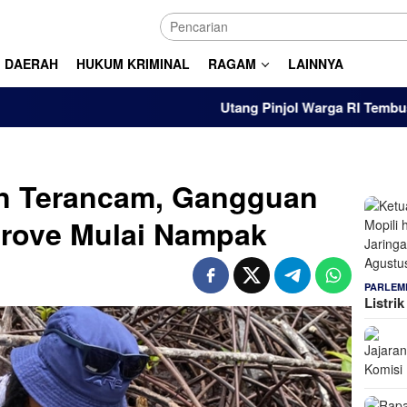
DAERAH
HUKUM KRIMINAL
RAGAM
LAINNYA
Utang Pinjol Warga RI Tembus Rp105 Triliun
an Terancam, Gangguan
rove Mulai Nampak
PARLEM
Listri