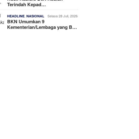
Terindah Kepad…
,
Selasa 28 Juli, 2026
HEADLINE
NASIONAL
BKN Umumkan 9
Kementerian/Lembaga yang B…