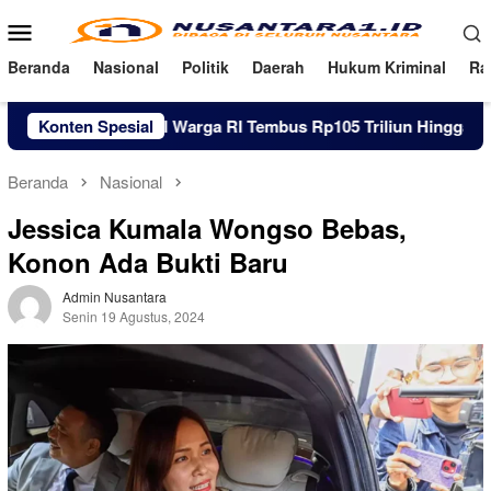
Loncat
Menu
ke
Mobile
konten
Beranda
Nasional
Politik
Daerah
Hukum Kriminal
Ra
Utang Pinjol Warga RI Tembus Rp105 Triliun Hingga Juni 2026
Konten Spesial
Beranda
Nasional
Jessica Kumala Wongso Bebas,
Konon Ada Bukti Baru
Admin Nusantara
Senin 19 Agustus, 2024