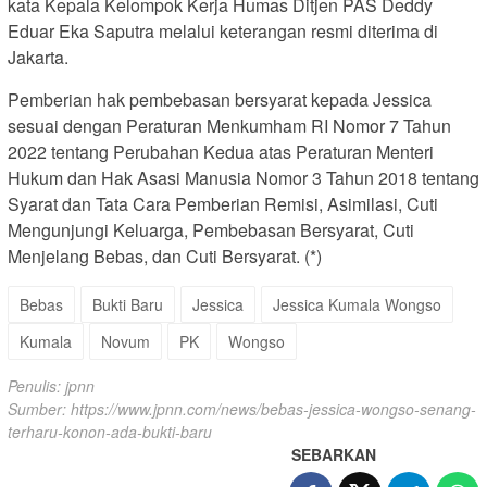
kata Kepala Kelompok Kerja Humas Ditjen PAS Deddy
Eduar Eka Saputra melalui keterangan resmi diterima di
Jakarta.
Pemberian hak pembebasan bersyarat kepada Jessica
sesuai dengan Peraturan Menkumham RI Nomor 7 Tahun
2022 tentang Perubahan Kedua atas Peraturan Menteri
Hukum dan Hak Asasi Manusia Nomor 3 Tahun 2018 tentang
Syarat dan Tata Cara Pemberian Remisi, Asimilasi, Cuti
Mengunjungi Keluarga, Pembebasan Bersyarat, Cuti
Menjelang Bebas, dan Cuti Bersyarat. (*)
Bebas
Bukti Baru
Jessica
Jessica Kumala Wongso
Kumala
Novum
PK
Wongso
Penulis: jpnn
Sumber:
https://www.jpnn.com/news/bebas-jessica-wongso-senang-
terharu-konon-ada-bukti-baru
SEBARKAN