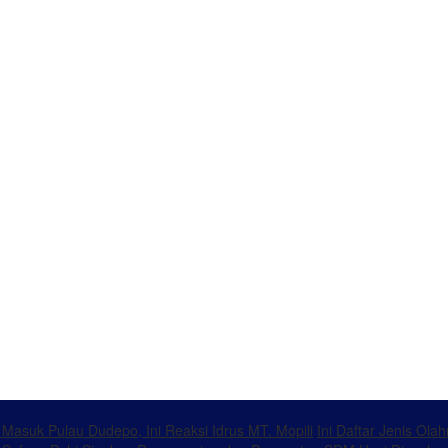
k Masuk Pulau Dudepo, Ini Reaksi Idrus MT. Mopili
Ini Daftar Jenis Ol