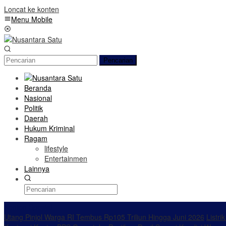
Loncat ke konten
Menu Mobile
Pencarian
Beranda
Nasional
Politik
Daerah
Hukum Kriminal
Ragam
lifestyle
Entertainmen
Lainnya
Konten Spesial
Utang Pinjol Warga RI Tembus Rp105 Triliun Hingga Juni 2026
Listri