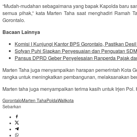
“Mudah-mudahan sebagaimana yang bapak Kapolda baru sa
semua pihak,” kata Marten Taha saat menghadiri Ramah Ta
Gorontalo.
Bacaan Lainnya
Komisi I Kunjungi Kantor BPS Gorontalo, Pastikan Desi
Sofyan Puhi Siapkan Penyesuaian dan Penguatan SDM
Pansus DPRD Geber Penyelesaian Ranperda Pajak da
Marten Taha juga menyampaikan harapan pemerintah Kota Goro
rangka untuk meningkatkan pembangunan, melaksanakan berb
Marten taha juga menyampaikan terima kasih untuk Irjen Pol. 
Gorontalo
Marten Taha
Polda
Walikota
Sebarkan