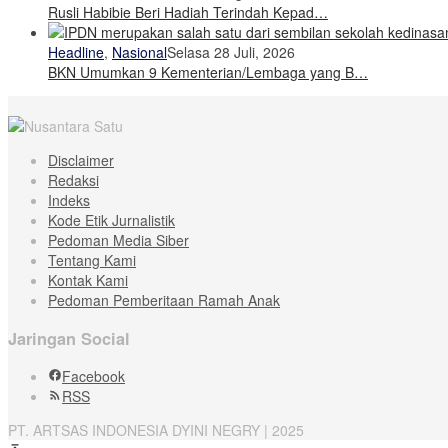
Rusli Habibie Beri Hadiah Terindah Kepad…
Headline
,
Nasional
Selasa 28 Juli, 2026
BKN Umumkan 9 Kementerian/Lembaga yang B…
Disclaimer
Redaksi
Indeks
Kode Etik Jurnalistik
Pedoman Media Siber
Tentang Kami
Kontak Kami
Pedoman Pemberitaan Ramah Anak
Jaringan Social
Facebook
RSS
PT. ARTSAS INDONESIA DYINI NEGRY | 2025