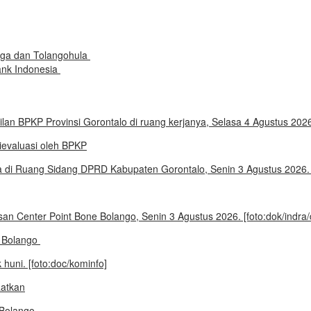
ga dan Tolangohula
ank Indonesia
evaluasi oleh BPKP
e Bolango
aatkan