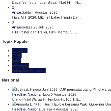
Dapat Sambutan Luar Biasa, Tiket Film ‘H…
2
Artsas
Sabtu 1 Agustus, 2026
Piala AFF 2026: Mitchell Baker Pimpin Da…
3
Artsas
Selasa 28 Juli, 2026
Rilis Poster dan Trailer, Film ‘Memburu …
Topik Populer
Gorontalo
DPRD
Polda
Advertorial
Kabupaten Gorontalo
Nasional
Headline
,
Nasional
Rabu 5 Agustus, 2026
Utang Pinjol Warga RI Tembus Rp105 Trili…
Headline
,
Nasional
Selasa 4 Agustus, 2026