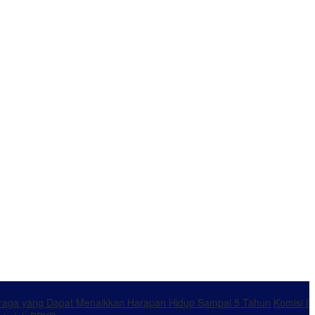
ahraga yang Dapat Menaikkan Harapan Hidup Sampai 5 Tahun
Komisi I