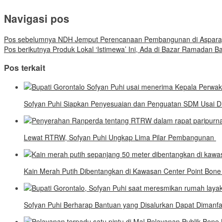
Navigasi pos
Pos sebelumnya
NDH Jemput Perencanaan Pembangunan di Aspara
Pos berikutnya
Produk Lokal ‘Istimewa’ Ini, Ada di Bazar Ramadan B
Pos terkait
Sofyan Puhi Siapkan Penyesuaian dan Penguatan SDM Usai Di
Lewat RTRW, Sofyan Puhi Ungkap Lima Pilar Pembangunan
Kain Merah Putih Dibentangkan di Kawasan Center Point Bon
Sofyan Puhi Berharap Bantuan yang Disalurkan Dapat Dimanf