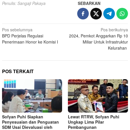
Penulis: Sangaji Pakaya
SEBARKAN
Navigasi
Pos sebelumnya
Pos berikutnya
BPD Perjelas Regulasi
2024, Pemkot Anggarkan Rp 10
pos
Penerimaan Honor ke Komisi I
Miliar Untuk Infrastruktur
Kelurahan
POS TERKAIT
Sofyan Puhi Siapkan
Lewat RTRW, Sofyan Puhi
Penyesuaian dan Penguatan
Ungkap Lima Pilar
SDM Usai Dievaluasi oleh
Pembangunan