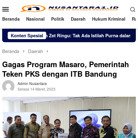
Loncat
Menu
ke
Mobile
konten
Beranda
Nasional
Politik
Daerah
Hukum Kriminal
Ra
 Pol. Simson Zet Ringu: Tak Ada Istilah Purna dalam Semangat 
Konten Spesial
Beranda
Daerah
Gagas Program Masaro, Pemerintah
Teken PKS dengan ITB Bandung
Admin Nusantara
Selasa 14 Maret, 2023