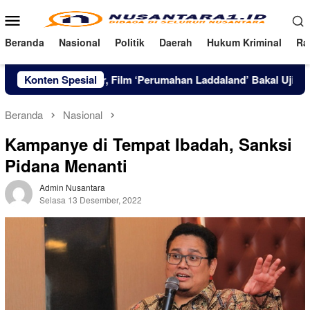
Loncat
Menu
ke
Mobile
konten
Beranda
Nasional
Politik
Daerah
Hukum Kriminal
Ra
kadar Horor, Film ‘Perumahan Laddaland’ Bakal Uji Mental Pen
Konten Spesial
Beranda
Nasional
Kampanye di Tempat Ibadah, Sanksi
Pidana Menanti
Admin Nusantara
Selasa 13 Desember, 2022