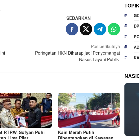
TOPI
G
SEBARKAN
D
P
Pos berikutnya
A
Ini
Peringatan HKN Diharap jadi Penyemangat
K
Nakes Layani Publik
NASI
t RTRW, Sofyan Puhi
Kain Merah Putih
ap Lima Pilar
Dibentangkan di Kawasan