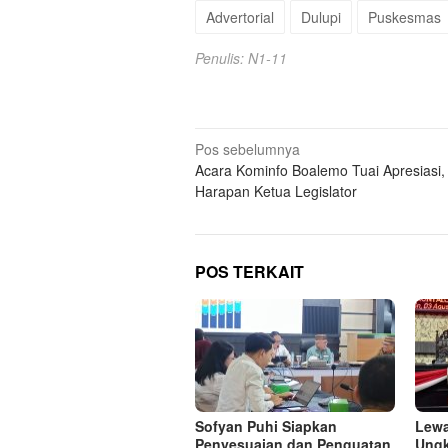
Advertorial
Dulupi
Puskesmas
Penulis: N1-11
Navigasi
Pos sebelumnya
Acara Kominfo Boalemo Tuai Apresiasi, 
pos
Harapan Ketua Legislator
POS TERKAIT
Sofyan Puhi Siapkan
Lewa
Penyesuaian dan Penguatan
Ungk