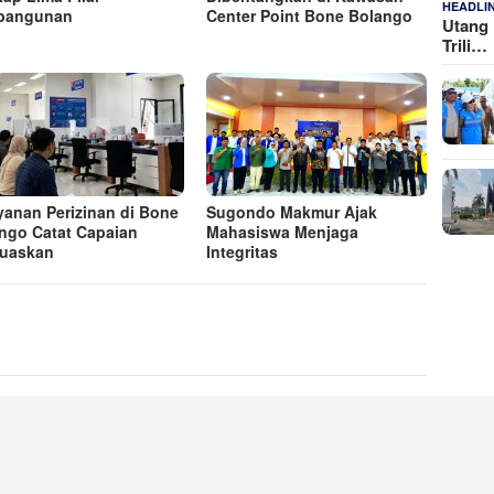
HEADLI
bangunan
Center Point Bone Bolango
Utang 
Trili…
yanan Perizinan di Bone
Sugondo Makmur Ajak
ngo Catat Capaian
Mahasiswa Menjaga
uaskan
Integritas