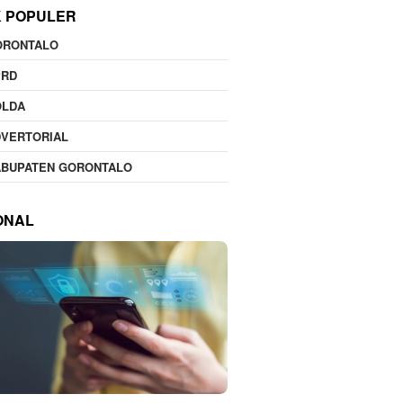
K POPULER
ORONTALO
PRD
OLDA
DVERTORIAL
ABUPATEN GORONTALO
ONAL