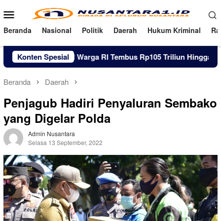
Loncat
Menu
ke
Mobile
konten
Beranda
Nasional
Politik
Daerah
Hukum Kriminal
Ra
Utang Pinjol Warga RI Tembus Rp105 Triliun Hingga Juni 2026
Konten Spesial
Beranda
Daerah
Penjagub Hadiri Penyaluran Sembako
yang Digelar Polda
Admin Nusantara
Selasa 13 September, 2022