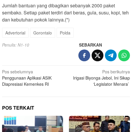
Jumlah bantuan yang dibagikan sebanyak 2000 paket
sembako. Setiap paket terdiri dari beras, gula, susu, kopi, teh
dan kebutuhan pokok lainnya.(*)
Advertorial
Gorontalo
Polda
Penulis: N1-10
SEBARKAN
Navigasi
Pos sebelumnya
Pos berikutnya
Penggunaan Aplikasi ASIK
Irigasi Biyonga Jebol, Ini Sikap
pos
Diapresiasi Kemenkes RI
‘Legislator Menara’
POS TERKAIT