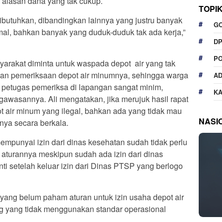
n alasan dana yang tak cukup.
TOPI
ibutuhkan, dibandingkan lainnya yang justru banyak
G
ptimal, bahkan banyak yang duduk-duduk tak ada kerja,”
D
P
masyarakat diminta untuk waspada depot air yang tak
kukan pemeriksaan depot air minumnya, sehingga warga
A
ya petugas pemeriksa di lapangan sangat minim,
K
gawasannya. Ali mengatakan, jika merujuk hasil rapat
 air minum yang ilegal, bahkan ada yang tidak mau
NASI
nya secara berkala.
mpunyai izin dari dinas kesehatan sudah tidak perlu
 aturannya meskipun sudah ada izin dari dinas
nti setelah keluar izin dari Dinas PTSP yang berlogo
 yang belum paham aturan untuk izin usaha depot air
lang yang tidak menggunakan standar operasional