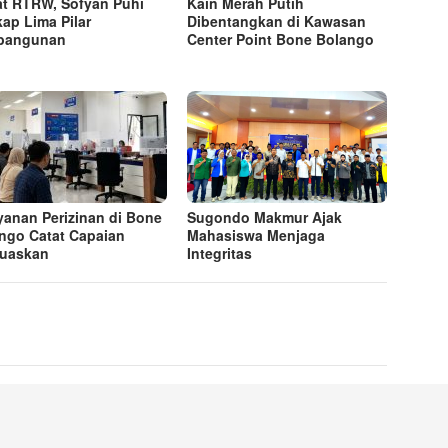
t RTRW, Sofyan Puhi
Kain Merah Putih
ap Lima Pilar
Dibentangkan di Kawasan
bangunan
Center Point Bone Bolango
yanan Perizinan di Bone
Sugondo Makmur Ajak
ngo Catat Capaian
Mahasiswa Menjaga
uaskan
Integritas