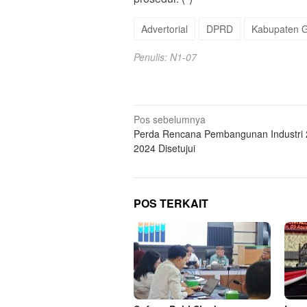
Advertorial
DPRD
Kabupaten G
Penulis: N1-07
Navigasi
Pos sebelumnya
Perda Rencana Pembangunan Industri 
pos
2024 Disetujui
POS TERKAIT