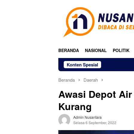
Loncat
ke
konten
BERANDA
NASIONAL
POLITIK
Konten Spesial
Beranda
Daerah
Awasi Depot Air
Kurang
Admin Nusantara
Selasa 6 September, 2022