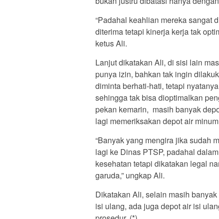
bukan justru dibatasi hanya denga
“Padahal keahlian mereka sangat d
diterima tetapi kinerja kerja tak o
ketus Ali.
Lanjut dikatakan Ali, di sisi lain 
punya izin, bahkan tak ingin dila
diminta berhati-hati, tetapi nyatan
sehingga tak bisa dioptimalkan pen
pekan kemarin, masih banyak depot
lagi memeriksakan depot air minum
“Banyak yang mengira jika sudah me
lagi ke Dinas PTSP, padahal dalam
kesehatan tetapi dikatakan legal na
garuda,” ungkap Ali.
Dikatakan Ali, selain masih banyak
isi ulang, ada juga depot air isi u
prosedur. (*)