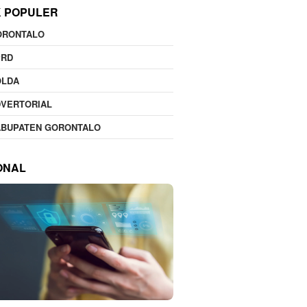
K POPULER
ORONTALO
PRD
OLDA
DVERTORIAL
ABUPATEN GORONTALO
ONAL