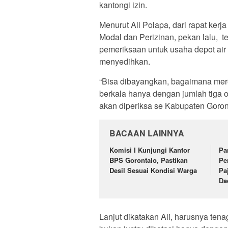
kantongi izin.
Menurut Ali Polapa, dari rapat ke
Modal dan Perizinan, pekan lalu, t
pemeriksaan untuk usaha depot air 
menyedihkan.
“Bisa dibayangkan, bagaimana mer
berkala hanya dengan jumlah tiga 
akan diperiksa se Kabupaten Goront
BACAAN LAINNYA
Komisi I Kunjungi Kantor
Pa
BPS Gorontalo, Pastikan
Pe
Desil Sesuai Kondisi Warga
Pa
Da
Lanjut dikatakan Ali, harusnya ten