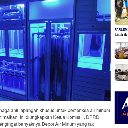
PARLEM
Listri
naga ahli lapangan khusus untuk pemeriksa air minum
timalkan. Ini diungkapkan Ketua Komisi ll, DPRD
engingat banyaknya Depot Air Minum yang tak