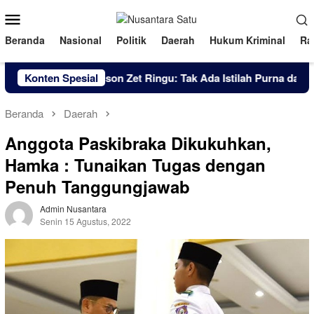
Loncat
Menu
ke
Mobile
konten
Beranda
Nasional
Politik
Daerah
Hukum Kriminal
Ra
Brigjen Pol. Simson Zet Ringu: Tak Ada Istilah Purna dalam S
Konten Spesial
Beranda
Daerah
Anggota Paskibraka Dikukuhkan,
Hamka : Tunaikan Tugas dengan
Penuh Tanggungjawab
Admin Nusantara
Senin 15 Agustus, 2022