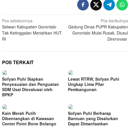
Navigasi
Pos sebelumnya
Pos berikutnya
Setwan Kabupaten Gorontalo
Gedung Dinas PUPR Kabupaten
pos
Tak Ketinggalan Meriahkan HUT
Gorontalo Mulai Rusak, Diusul
RI
Direnovasi
POS TERKAIT
Sofyan Puhi Siapkan
Lewat RTRW, Sofyan Puhi
Penyesuaian dan Penguatan
Ungkap Lima Pilar
SDM Usai Dievaluasi oleh
Pembangunan
BPKP
Kain Merah Putih
Sofyan Puhi Berharap
Dibentangkan di Kawasan
Bantuan yang Disalurkan
Center Point Bone Bolango
Dapat Dimanfaatkan