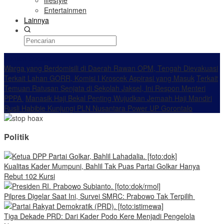
lifestyle
Entertainmen
Lainnya
Konten Spesial
Warga yang Berdomisili di Daerah Rawan OPM, Tengah Dievakuasi
Terkait Lahan GORR, Komisi I Kroscek Aspirasi yang Masuk
Terkait
Temuan Ratusan Senjata di Sekolah Jaksel, Ini Respon Menteri
PPPA
Manasik Haji Bekal Penting Wujudkan Jemaah Haji Mandiri
Rusli Habibie Kunjungi PLN Nusantara Power UP Gorontalo
Politik
Kualitas Kader Mumpuni, Bahlil Tak Puas Partai Golkar Hanya
Rebut 102 Kursi
Pilpres Digelar Saat Ini, Survei SMRC: Prabowo Tak Terpilih
Tiga Dekade PRD: Dari Kader Podo Kere Menjadi Pengelola