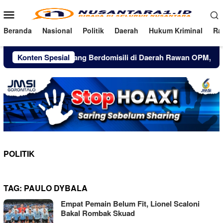
Loncat
Menu
ke
Mobile
konten
Beranda
Nasional
Politik
Daerah
Hukum Kriminal
Ra
Konten Spesial
Warga yang Berdomisili di Daerah Rawan OPM, Tengah 
POLITIK
TAG:
PAULO DYBALA
Empat Pemain Belum Fit, Lionel Scaloni
Bakal Rombak Skuad