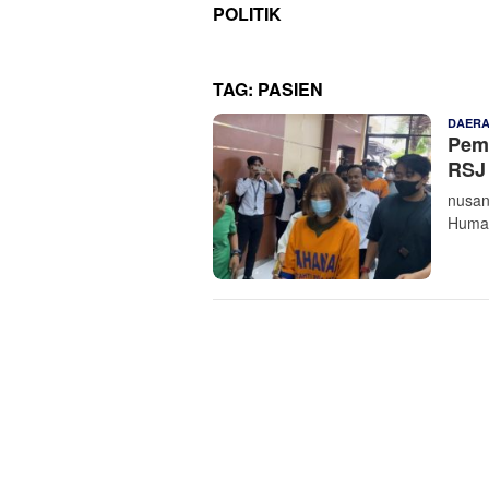
POLITIK
TAG:
PASIEN
DAER
Peme
RS
nusan
Humas