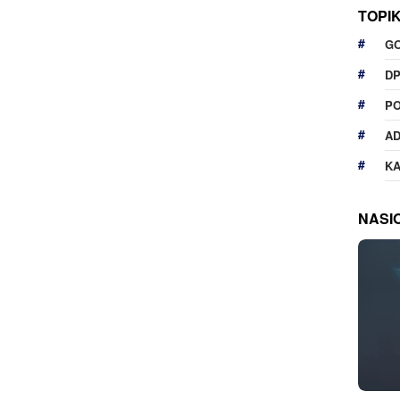
TOPI
G
D
P
A
K
NASI