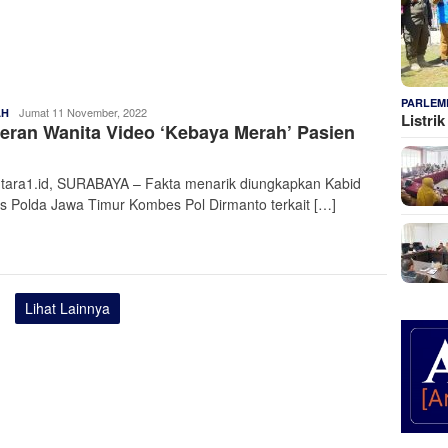
PARLEM
Admin
Jumat 11 November, 2022
AH
Listri
ran Wanita Video ‘Kebaya Merah’ Pasien
Nusantara
J
tara1.id, SURABAYA – Fakta menarik diungkapkan Kabid
 Polda Jawa Timur Kombes Pol Dirmanto terkait […]
Lihat Lainnya