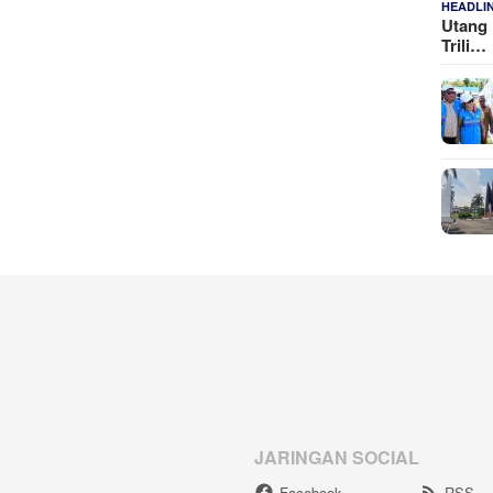
HEADLI
Utang 
Trili…
JARINGAN SOCIAL
Facebook
RSS