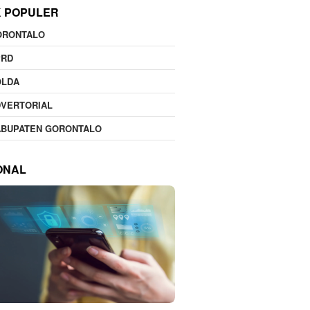
K POPULER
ORONTALO
PRD
OLDA
DVERTORIAL
ABUPATEN GORONTALO
ONAL