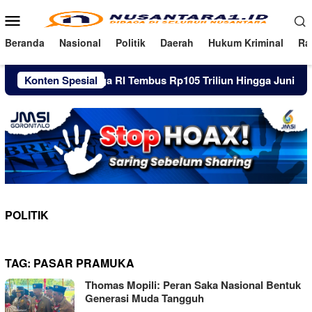
Loncat
Menu
ke
Mobile
konten
Beranda
Nasional
Politik
Daerah
Hukum Kriminal
Ra
ang Pinjol Warga RI Tembus Rp105 Triliun Hingga Juni 2026
Konten Spesial
POLITIK
TAG:
PASAR PRAMUKA
Thomas Mopili: Peran Saka Nasional Bentuk
Generasi Muda Tangguh