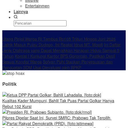
lifestyle
Entertainmen
Lainnya
Konten Spesial
Utang Pinjol Warga RI Tembus Rp105 Triliun Hingga Juni 2026
Listrik Masuk Pulau Dudepo, Ini Reaksi Idrus MT. Mopili
Ini Daftar
Jenis Olahraga yang Dapat Menaikkan Harapan Hidup Sampai 5
Tahun
Komisi I Kunjungi Kantor BPS Gorontalo, Pastikan Desil
Sesuai Kondisi Warga
Sofyan Puhi Siapkan Penyesuaian dan
Penguatan SDM Usai Dievaluasi oleh BPKP
Politik
Kualitas Kader Mumpuni, Bahlil Tak Puas Partai Golkar Hanya
Rebut 102 Kursi
Pilpres Digelar Saat Ini, Survei SMRC: Prabowo Tak Terpilih