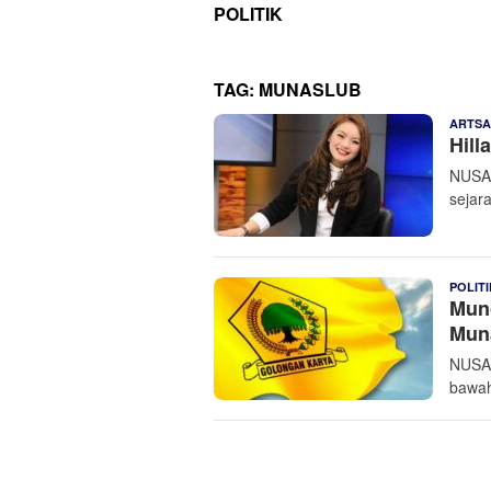
POLITIK
TAG:
MUNASLUB
ARTSA
Hill
NUSAN
sejara
POLITI
Munc
Mun
NUSAN
bawah