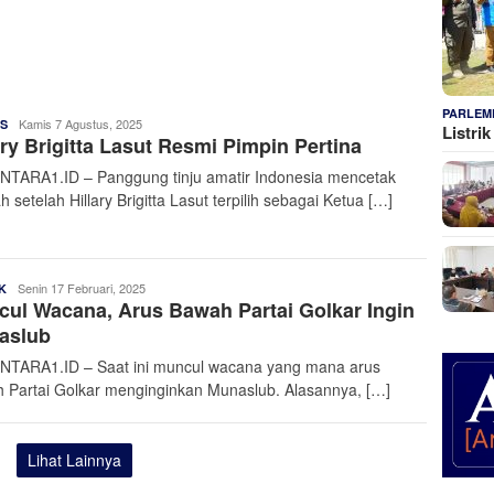
PARLEM
Admin
Kamis 7 Agustus, 2025
S
Listri
ary Brigitta Lasut Resmi Pimpin Pertina
Nusantara
TARA1.ID – Panggung tinju amatir Indonesia mencetak
h setelah Hillary Brigitta Lasut terpilih sebagai Ketua […]
Admin
Senin 17 Februari, 2025
K
ul Wacana, Arus Bawah Partai Golkar Ingin
Nusantara
aslub
TARA1.ID – Saat ini muncul wacana yang mana arus
 Partai Golkar menginginkan Munaslub. Alasannya, […]
Lihat Lainnya