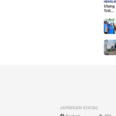
HEADLI
Utang 
Trili…
JARINGAN SOCIAL
Facebook
RSS