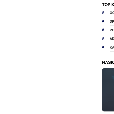
TOPI
G
D
P
A
K
NASI