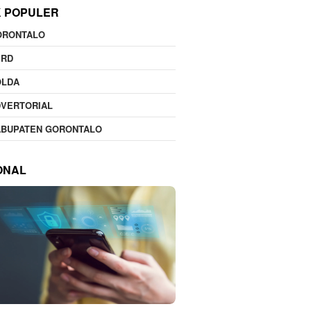
K POPULER
ORONTALO
PRD
OLDA
DVERTORIAL
ABUPATEN GORONTALO
ONAL