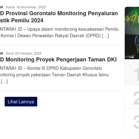
Admin
Kamis 16 November, 2023
AH
 Provinsi Gorontalo Monitoring Penyaluran
Nusantara
stik Pemilu 2024
TARA1.ID – Upaya dalam mendorong kesusksesan Pemilu
 Komisi I Dewan Perwakilan Rakyat Daerah (DPRD) […]
Admin
Senin 23 Oktober, 2023
AH
D Monitoring Proyek Pengerjaan Taman DKI
Nusantara
TARA1.ID – Komisi III DPRD Kabupaten Gorontalo
itoring proyek pekerjaan Taman Daerah Khusus Isimu
 […]
Lihat Lainnya