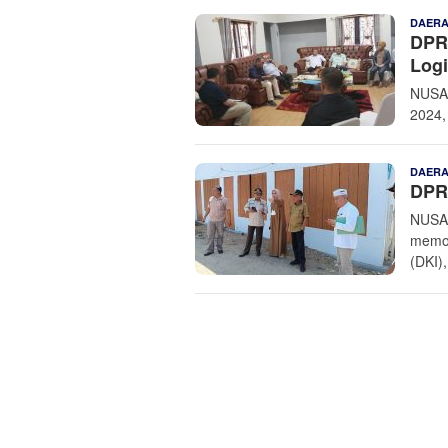
DAER
DPRD
Logi
NUSAN
2024,
DAER
DPR
NUSAN
memon
(DKI),