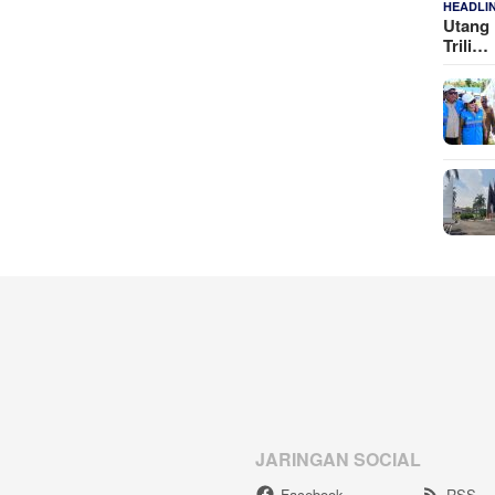
HEADLI
Utang 
Trili…
JARINGAN SOCIAL
Facebook
RSS