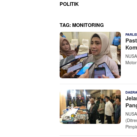
POLITIK
TAG:
MONITORING
PARLE
Past
Komi
NUSAN
Motor
DAER
Jela
Pan
NUSAN
(Ditr
Pimpi