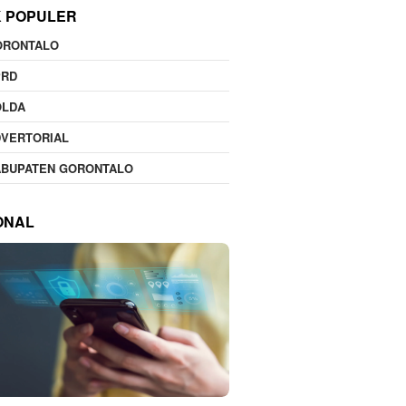
K POPULER
ORONTALO
PRD
OLDA
DVERTORIAL
ABUPATEN GORONTALO
ONAL