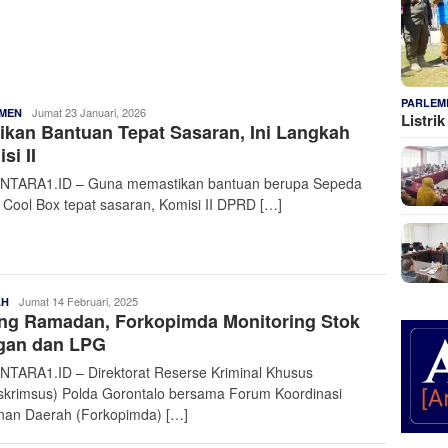
PARLEM
Admin
Jumat 23 Januari, 2026
MEN
Listri
ikan Bantuan Tepat Sasaran, Ini Langkah
Nusantara
si II
TARA1.ID – Guna memastikan bantuan berupa Sepeda
 Cool Box tepat sasaran, Komisi II DPRD […]
Admin
Jumat 14 Februari, 2025
AH
ng Ramadan, Forkopimda Monitoring Stok
Nusantara
gan dan LPG
TARA1.ID – Direktorat Reserse Kriminal Khusus
eskrimsus) Polda Gorontalo bersama Forum Koordinasi
nan Daerah (Forkopimda) […]