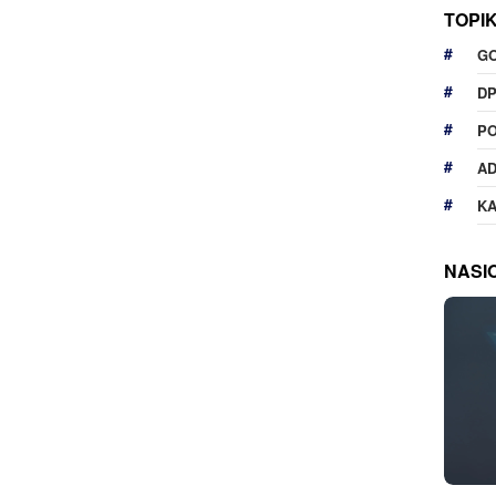
TOPI
G
D
P
A
K
NASI