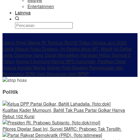
lifestyle
Entertainmen
Lainnya
Konten Spesial
Utang Pinjol Warga RI Tembus Rp105 Triliun Hingga Juni 2026
Listrik Masuk Pulau Dudepo, Ini Reaksi Idrus MT. Mopili
Ini Daftar
Jenis Olahraga yang Dapat Menaikkan Harapan Hidup Sampai 5
Tahun
Komisi I Kunjungi Kantor BPS Gorontalo, Pastikan Desil
Sesuai Kondisi Warga
Sofyan Puhi Siapkan Penyesuaian dan
Penguatan SDM Usai Dievaluasi oleh BPKP
Politik
Kualitas Kader Mumpuni, Bahlil Tak Puas Partai Golkar Hanya
Rebut 102 Kursi
Pilpres Digelar Saat Ini, Survei SMRC: Prabowo Tak Terpilih