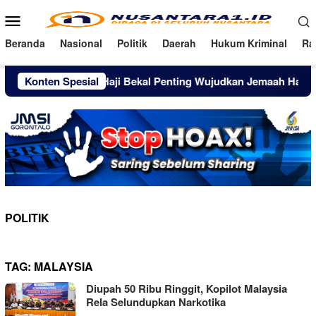
Loncat
Menu
ke
Mobile
konten
Beranda
Nasional
Politik
Daerah
Hukum Kriminal
Ra
Konten Spesial
Manasik Haji Bekal Penting Wujudkan Jemaah Haji Mandiri
POLITIK
TAG:
MALAYSIA
Diupah 50 Ribu Ringgit, Kopilot Malaysia
Rela Selundupkan Narkotika