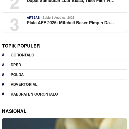
2
Dapat Sambutan Luar Biasa, Tiket Film ‘H…
3
Sabtu 1 Agustus, 2026
ARTSAS
Piala AFF 2026: Mitchell Baker Pimpin Da…
TOPIK POPULER
GORONTALO
DPRD
POLDA
ADVERTORIAL
KABUPATEN GORONTALO
NASIONAL