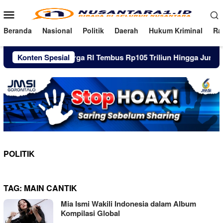
Loncat
Menu
ke
Mobile
konten
Beranda
Nasional
Politik
Daerah
Hukum Kriminal
Ra
Utang Pinjol Warga RI Tembus Rp105 Triliun Hingga Juni 2026
Konten Spesial
POLITIK
TAG:
MAIN CANTIK
Mia Ismi Wakili Indonesia dalam Album
Kompilasi Global