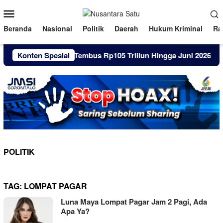
Loncat
Menu
ke
Mobile
konten
Beranda
Nasional
Politik
Daerah
Hukum Kriminal
Ra
 Pinjol Warga RI Tembus Rp105 Triliun Hingga Juni 2026
Konten Spesial
POLITIK
TAG:
LOMPAT PAGAR
Luna Maya Lompat Pagar Jam 2 Pagi, Ada
Apa Ya?