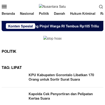
Loncat
Menu
ke
Mobile
konten
Beranda
Nasional
Politik
Daerah
Hukum Kriminal
Ra
Konten Spesial
Utang Pinjol Warga RI Tembus Rp105 Triliun Hi
POLITIK
TAG:
LIPAT
KPU Kabupaten Gorontalo Libatkan 170
Orang untuk Sortir Surat Suara
Kapolda Cek Penyortiran dan Pelipatan
Kertas Suara