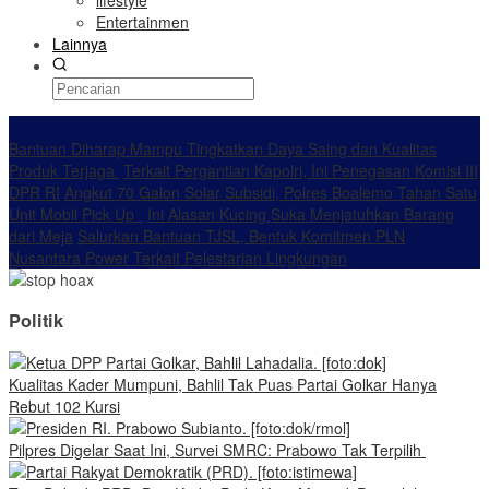
lifestyle
Entertainmen
Lainnya
Konten Spesial
Bantuan Diharap Mampu Tingkatkan Daya Saing dan Kualitas
Produk Terjaga
Terkait Pergantian Kapolri, Ini Penegasan Komisi III
DPR RI
Angkut 70 Galon Solar Subsidi, Polres Boalemo Tahan Satu
Unit Mobil Pick Up
Ini Alasan Kucing Suka Menjatuhkan Barang
dari Meja
Salurkan Bantuan TJSL, Bentuk Komitmen PLN
Nusantara Power Terkait Pelestarian Lingkungan
Politik
Kualitas Kader Mumpuni, Bahlil Tak Puas Partai Golkar Hanya
Rebut 102 Kursi
Pilpres Digelar Saat Ini, Survei SMRC: Prabowo Tak Terpilih