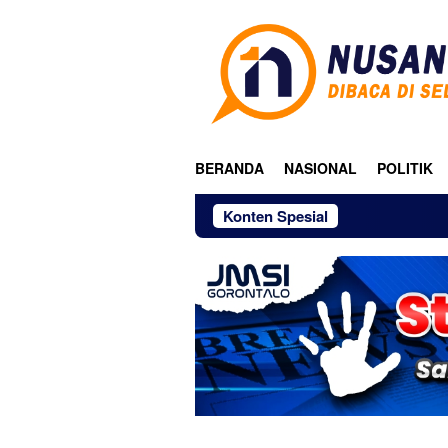
Loncat
ke
konten
BERANDA
NASIONAL
POLITIK
Konten Spesial