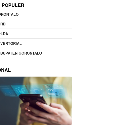
K POPULER
ORONTALO
PRD
OLDA
DVERTORIAL
ABUPATEN GORONTALO
ONAL