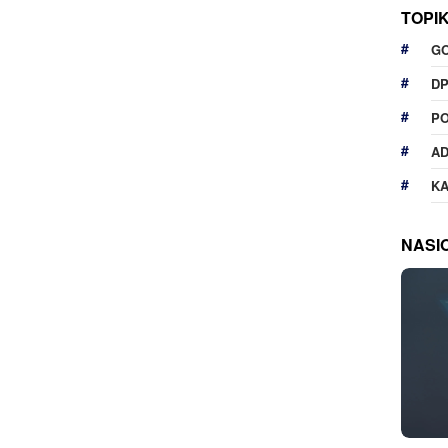
TOPI
G
D
P
A
K
NASI