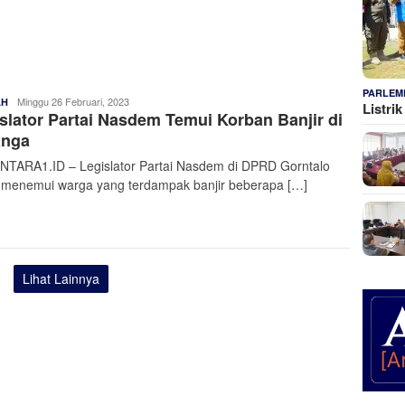
PARLEM
Admin
Minggu 26 Februari, 2023
AH
Listri
slator Partai Nasdem Temui Korban Banjir di
Nusantara
anga
TARA1.ID – Legislator Partai Nasdem di DPRD Gorntalo
 menemui warga yang terdampak banjir beberapa […]
Lihat Lainnya