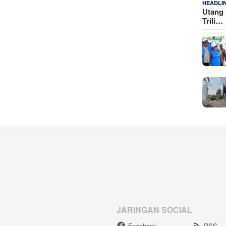
HEADLI
Utang 
Trili…
JARINGAN SOCIAL
Facebook
RSS