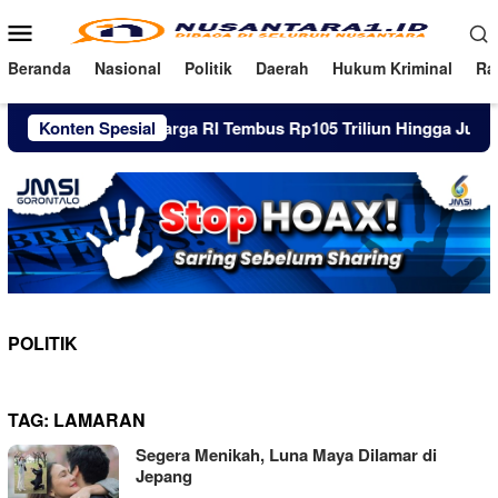
Loncat
Menu
ke
Mobile
konten
Beranda
Nasional
Politik
Daerah
Hukum Kriminal
Ra
Utang Pinjol Warga RI Tembus Rp105 Triliun Hingga Juni 2026
Konten Spesial
POLITIK
TAG:
LAMARAN
Segera Menikah, Luna Maya Dilamar di
Jepang