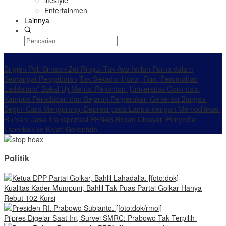
lifestyle
Entertainmen
Lainnya
Konten Spesial
Brigjen Pol. Simson Zet Ringu: Tak Ada Istilah Purna dalam
Semangat Pengabdian
Tak Sekadar Horor, Film ‘Perumahan
Laddaland’ Bakal Uji Mental Penonton
Universitas Gorontalo,
Kampus Peradaban dan Sejarah Pergerakan Generasi Bangsa
Begini Cara Mengurangi Depresi pada Lansia dengan Memodifikasi
Rumah
Jasa Transportasi PENAS Belum Dibayar, Penyedia
Laporkan ke Kejati Gorontalo
Politik
Kualitas Kader Mumpuni, Bahlil Tak Puas Partai Golkar Hanya
Rebut 102 Kursi
Pilpres Digelar Saat Ini, Survei SMRC: Prabowo Tak Terpilih