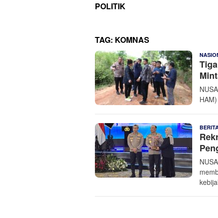
POLITIK
TAG:
KOMNAS
NASIO
Tiga
Mint
NUSAN
HAM) 
BERIT
Rekr
Pen
NUSAN
membe
kebij