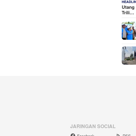
HEADLI
Utang 
Trili…
JARINGAN SOCIAL
Facebook
RSS