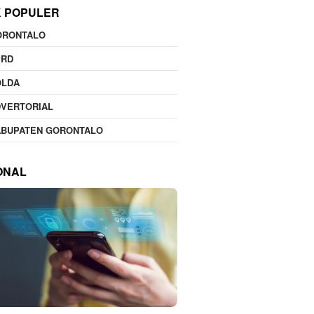
K POPULER
ORONTALO
PRD
OLDA
DVERTORIAL
ABUPATEN GORONTALO
ONAL