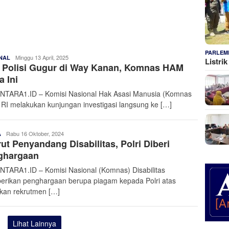
PARLEM
Admin
Minggu 13 April, 2025
NAL
Listri
 Polisi Gugur di Way Kanan, Komnas HAM
Nusantara
a Ini
TARA1.ID – Komisi Nasional Hak Asasi Manusia (Komnas
RI melakukan kunjungan investigasi langsung ke […]
Admin
Rabu 16 Oktober, 2024
A
ut Penyandang Disabilitas, Polri Diberi
Nusantara
ghargaan
TARA1.ID – Komisi Nasional (Komnas) Disabilitas
rikan penghargaan berupa piagam kepada Polri atas
akan rekrutmen […]
Lihat Lainnya