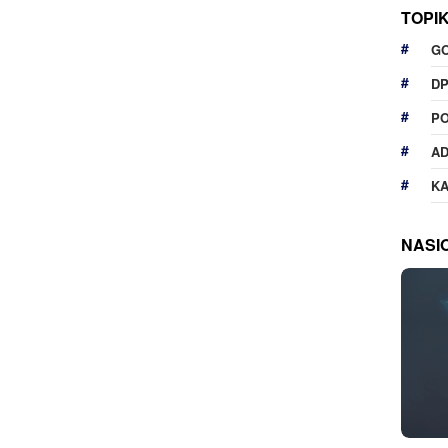
TOPI
G
D
P
A
K
NASI