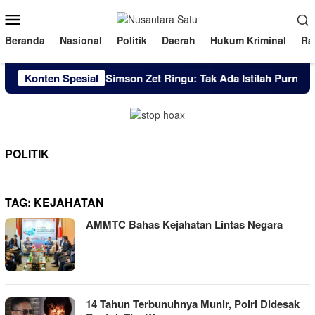
Loncat
Menu
ke
Mobile
konten
Beranda
Nasional
Politik
Daerah
Hukum Kriminal
Ra
Konten Spesial
Brigjen Pol. Simson Zet Ringu: Tak Ada Istilah Purna da
POLITIK
TAG:
KEJAHATAN
AMMTC Bahas Kejahatan Lintas Negara
14 Tahun Terbunuhnya Munir, Polri Didesak