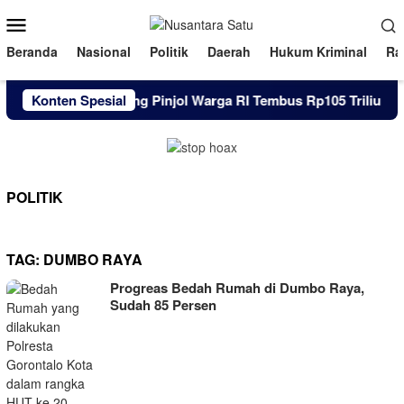
Loncat
Menu
ke
Mobile
konten
Beranda
Nasional
Politik
Daerah
Hukum Kriminal
Ra
Konten Spesial
Utang Pinjol Warga RI Tembus Rp105 Triliun Hin
POLITIK
TAG:
DUMBO RAYA
Progreas Bedah Rumah di Dumbo Raya,
Sudah 85 Persen