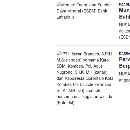
HEADL
Munc
Bahl
NUSAN
dokto
(ESDM
DAER
Perw
Ber
NUSAN
anggo