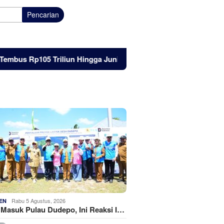
Pencarian
s Rp105 Triliun Hingga Juni 2026
Listrik Masuk Pulau D
Rabu 5 Agustus, 2026
EN
k Masuk Pulau Dudepo, Ini Reaksi I…