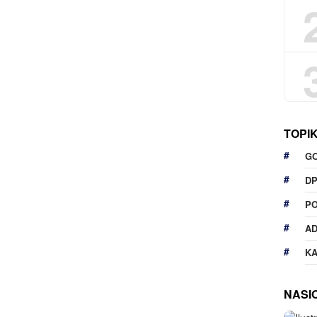
TOPI
G
D
P
A
K
NASI