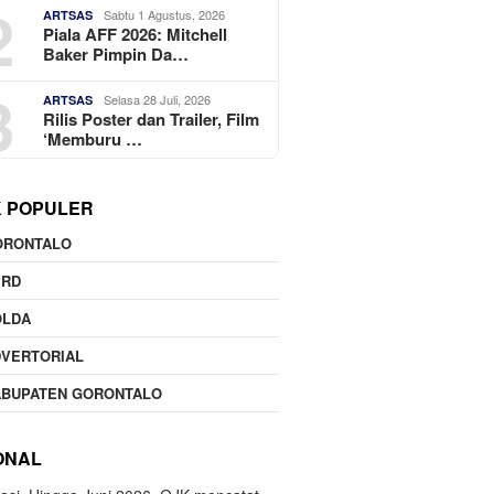
2
Sabtu 1 Agustus, 2026
ARTSAS
Piala AFF 2026: Mitchell
Baker Pimpin Da…
3
Selasa 28 Juli, 2026
ARTSAS
Rilis Poster dan Trailer, Film
‘Memburu …
K POPULER
ORONTALO
PRD
OLDA
DVERTORIAL
ABUPATEN GORONTALO
ONAL