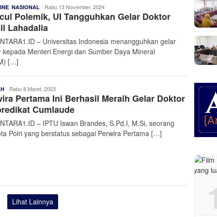
,
Admin
Rabu 13 November, 2024
INE
NASIONAL
ul Polemik, UI Tangguhkan Gelar Doktor
Nusantara
il Lahadalia
TARA1.ID – Universitas Indonesia menangguhkan gelar
r kepada Menteri Energi dan Sumber Daya Mineral
) […]
Admin
Rabu 8 Maret, 2023
AH
ira Pertama Ini Berhasil Meraih Gelar Doktor
Nusantara
predikat Cumlaude
TARA1.ID – IPTU Iswan Brandes, S.Pd.I, M.Si, seorang
ta Polri yang berstatus sebagai Perwira Pertama […]
Lihat Lainnya