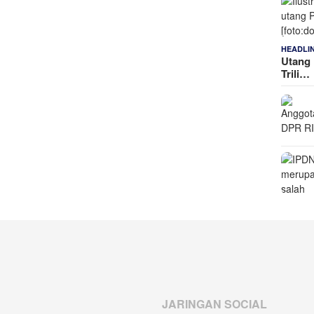
HEADLI
Utang 
Trili…
JARINGAN SOCIAL