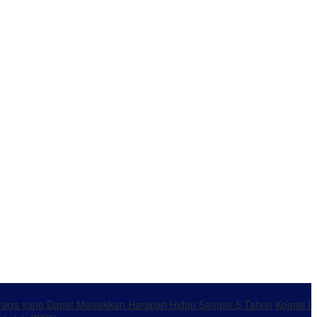
ahraga yang Dapat Menaikkan Harapan Hidup Sampai 5 Tahun
Komisi I