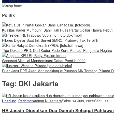
Kunjungi Kantor BPS Gorontalo, Pastikan Desil Sesuai Kondisi Warga
Politik
Kualitas Kader Mumpuni, Bahlil Tak Puas Partai Golkar Hanya Rebut 
Pilpres Digelar Saat Ini, Survei SMRC: Prabowo Tak Terpilih
Tiga Dekade PRD: Dari Kader Podo Kere Menjadi Pengelola Negara
Generasi Milenial Mendominasi Daftar Pemilih 2029
Puan Janji DPR Akan Menindaklanjuti Putusan MK Tentang Pilkada Di
Tag:
DKI Jakarta
Headline
,
Parlemen
Admin Nusantara
Sabtu 14 Juni, 2025
Sabtu 14 Ju
HB Jassin Diusulkan Dua Daerah Sebagai Pahlawa