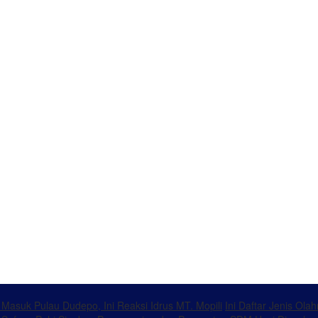
k Masuk Pulau Dudepo, Ini Reaksi Idrus MT. Mopili
Ini Daftar Jenis Ol