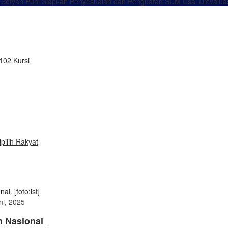
Sofyan Puhi Siapkan Penyesuaian dan Penguatan SDM Usai Dievalua
102 Kursi
pilih Rakyat
ni, 2025
n Nasional