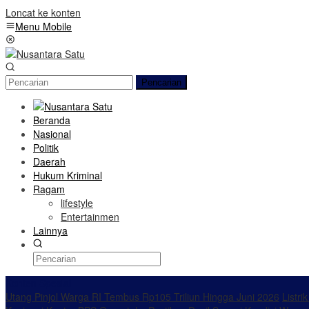
Loncat ke konten
Menu Mobile
Pencarian
Beranda
Nasional
Politik
Daerah
Hukum Kriminal
Ragam
lifestyle
Entertainmen
Lainnya
Konten Spesial
Utang Pinjol Warga RI Tembus Rp105 Triliun Hingga Juni 2026
Listri