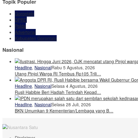
Topik Populer
Gorontalo
DPRD
Polda
Advertorial
Kabupaten Gorontalo
Nasional
Headline
,
Nasional
Rabu 5 Agustus, 2026
Utang Pinjol Warga RI Tembus Rp105 Trili…
Headline
,
Nasional
Selasa 4 Agustus, 2026
Rusli Habibie Beri Hadiah Terindah Kepad…
Headline
,
Nasional
Selasa 28 Juli, 2026
BKN Umumkan 9 Kementerian/Lembaga yang B…
Disclaimer