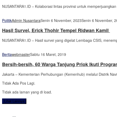
NUSANTARA1.ID – Kolaborasi lintas provinsi untuk memperjuangkan t
Politik
Admin Nusantara
Senin 6 November, 2023
Senin 6 November, 2
Hasil Survei, Erick Thohir Tempel Ridwan Kamil
NUSANTARA1.ID – Hasil survei yang digelat Lembaga CSIS, menempa
Berita
webmaster
Sabtu 16 Maret, 2019
Bersih-bersih, 60 Warga Tanjung Priok Ikuti Progr
Jakarta – Kementerian Perhubungan (Kemenhub) melalui Distrik Navig
Tidak Ada Pos Lagi.
Tidak ada laman yang di load.
Lihat Lainnya