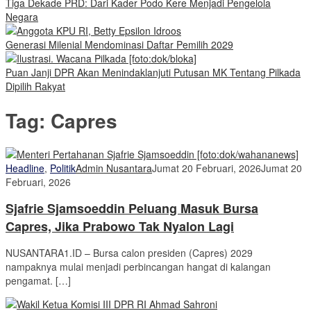
Tiga Dekade PRD: Dari Kader Podo Kere Menjadi Pengelola
Negara
Generasi Milenial Mendominasi Daftar Pemilih 2029
Puan Janji DPR Akan Menindaklanjuti Putusan MK Tentang Pilkada
Dipilih Rakyat
Tag:
Capres
Headline
,
Politik
Admin Nusantara
Jumat 20 Februari, 2026
Jumat 20
Februari, 2026
Sjafrie Sjamsoeddin Peluang Masuk Bursa
Capres, Jika Prabowo Tak Nyalon Lagi
NUSANTARA1.ID – Bursa calon presiden (Capres) 2029
nampaknya mulai menjadi perbincangan hangat di kalangan
pengamat. […]