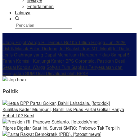
lifestyle
Entertainmen
Lainnya
Konten Spesial
Utang Pinjol Warga RI Tembus Rp105 Triliun Hingga Juni 2026
Listrik Masuk Pulau Dudepo, Ini Reaksi Idrus MT. Mopili
Ini Daftar
Jenis Olahraga yang Dapat Menaikkan Harapan Hidup Sampai 5
Tahun
Komisi I Kunjungi Kantor BPS Gorontalo, Pastikan Desil
Sesuai Kondisi Warga
Sofyan Puhi Siapkan Penyesuaian dan
Penguatan SDM Usai Dievaluasi oleh BPKP
Politik
Kualitas Kader Mumpuni, Bahlil Tak Puas Partai Golkar Hanya
Rebut 102 Kursi
Pilpres Digelar Saat Ini, Survei SMRC: Prabowo Tak Terpilih