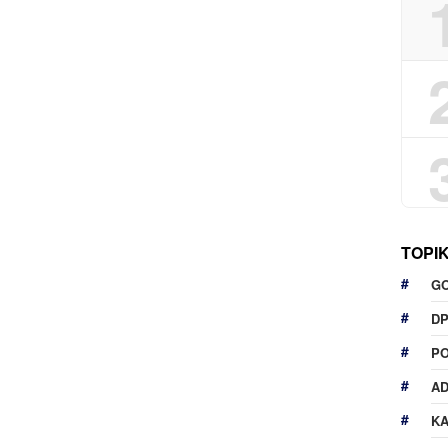
TOPI
G
D
P
A
K