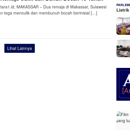
PARLEM
tara1.id, MAKASSAR – Dua remaja di Makassar, Sulawesi
Listri
an tega menculik dan membunuh bocah berinisial […]
Lihat Lainnya