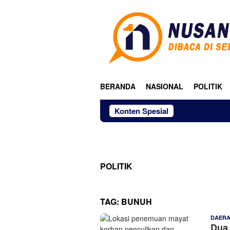
Loncat
ke
konten
BERANDA
NASIONAL
POLITIK
Konten Spesial
POLITIK
TAG:
BUNUH
DAER
Dua