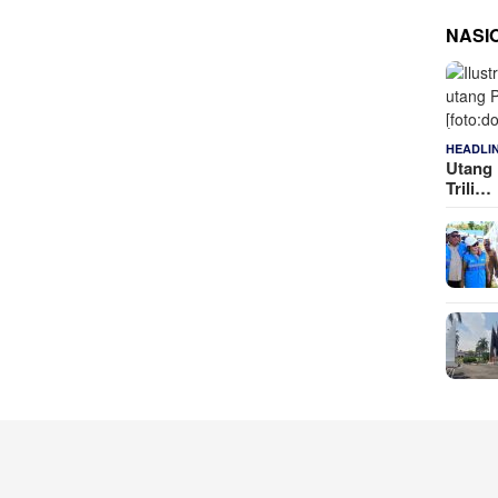
NASI
HEADLI
Utang 
Trili…