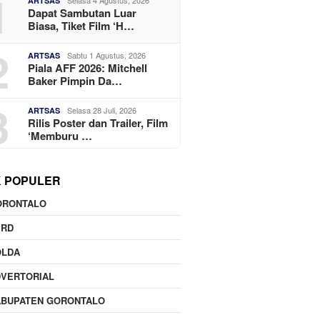
1
ARTSAS
Dapat Sambutan Luar
Biasa, Tiket Film ‘H…
2
Sabtu 1 Agustus, 2026
ARTSAS
Piala AFF 2026: Mitchell
Baker Pimpin Da…
3
Selasa 28 Juli, 2026
ARTSAS
Rilis Poster dan Trailer, Film
‘Memburu …
K POPULER
ORONTALO
PRD
OLDA
DVERTORIAL
ABUPATEN GORONTALO