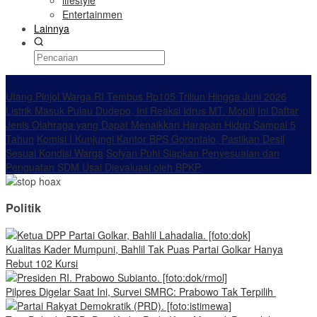
lifestyle
Entertainmen
Lainnya
Konten Spesial
Utang Pinjol Warga RI Tembus Rp105 Triliun Hingga Juni 2026
Listrik Masuk Pulau Dudepo, Ini Reaksi Idrus MT. Mopili
Ini Daftar
Jenis Olahraga yang Dapat Menaikkan Harapan Hidup Sampai 5
Tahun
Komisi I Kunjungi Kantor BPS Gorontalo, Pastikan Desil
Sesuai Kondisi Warga
Sofyan Puhi Siapkan Penyesuaian dan
Penguatan SDM Usai Dievaluasi oleh BPKP
Politik
Kualitas Kader Mumpuni, Bahlil Tak Puas Partai Golkar Hanya
Rebut 102 Kursi
Pilpres Digelar Saat Ini, Survei SMRC: Prabowo Tak Terpilih